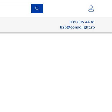
031 805 44 41
b2b@consolight.ro