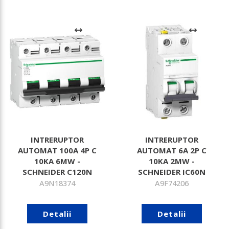
INTRERUPTOR
INTRERUPTOR
AUTOMAT 100A 4P C
AUTOMAT 6A 2P C
10KA 6MW -
10KA 2MW -
SCHNEIDER C120N
SCHNEIDER IC60N
A9N18374
A9F74206
Detalii
Detalii