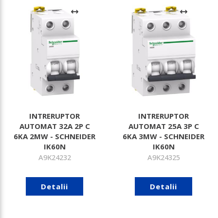
INTRERUPTOR
INTRERUPTOR
AUTOMAT 32A 2P C
AUTOMAT 25A 3P C
6KA 2MW - SCHNEIDER
6KA 3MW - SCHNEIDER
IK60N
IK60N
A9K24232
A9K24325
Detalii
Detalii