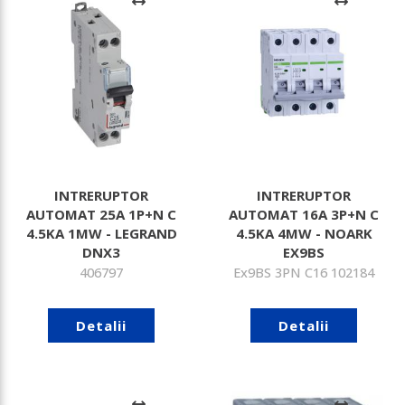
INTRERUPTOR
INTRERUPTOR
AUTOMAT 25A 1P+N C
AUTOMAT 16A 3P+N C
4.5KA 1MW - LEGRAND
4.5KA 4MW - NOARK
DNX3
EX9BS
406797
Ex9BS 3PN C16 102184
Detalii
Detalii