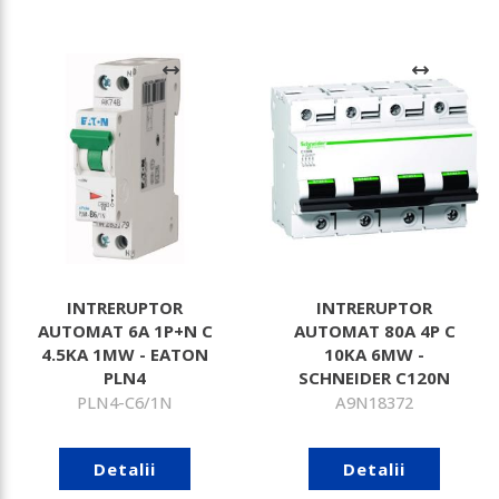
INTRERUPTOR
INTRERUPTOR
AUTOMAT 6A 1P+N C
AUTOMAT 80A 4P C
4.5KA 1MW - EATON
10KA 6MW -
PLN4
SCHNEIDER C120N
PLN4-C6/1N
A9N18372
Detalii
Detalii