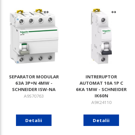
SEPARATOR MODULAR
INTRERUPTOR
63A 3P+N 4MW -
AUTOMAT 10A 1P C
SCHNEIDER ISW-NA
6KA 1MW - SCHNEIDER
IK60N
A9S70763
A9K24110
Detalii
Detalii