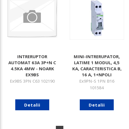
INTRERUPTOR
MINI-INTRERUPATOR,
AUTOMAT 63A 3P+N C
LATIME 1 MODUL, 4,5
4.5KA 4MW - NOARK
KA, CARACTERISTICA B,
EX9BS
16 A, 1+NPOLI
Ex9BS 3PN C63 102190
Ex9PN-S 1PN B16
101584
Detalii
Detalii