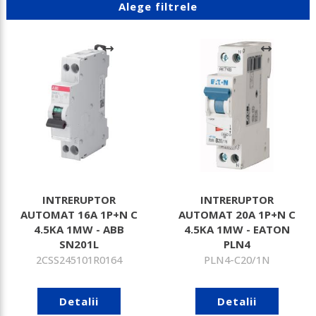
Alege filtrele
INTRERUPTOR
INTRERUPTOR
AUTOMAT 16A 1P+N C
AUTOMAT 20A 1P+N C
4.5KA 1MW - ABB
4.5KA 1MW - EATON
SN201L
PLN4
2CSS245101R0164
PLN4-C20/1N
Detalii
Detalii